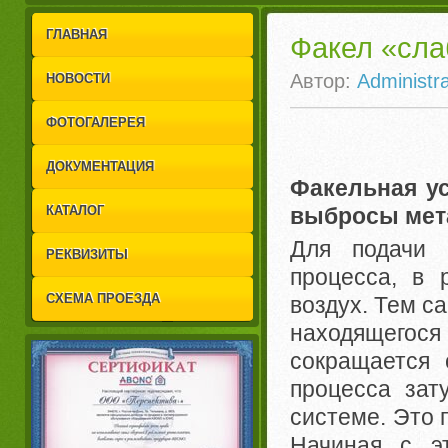
1
2
ГЛАВНАЯ
Факел «сла
Автор:
Administra
НОВОСТИ
ФОТОГАЛЕРЕЯ
ДОКУМЕНТАЦИЯ
Факельная ус
выбросы мет
КАТАЛОГ
Для подачи 
РЕКВИЗИТЫ
процесса, в 
СХЕМА ПРОЕЗДА
воздух. Тем с
находящегося
сокращается 
процесса зат
системе. Это 
Начиная с э