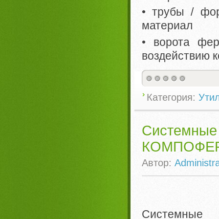
• трубы / фо
материал
• ворота фер
воздействию к
Категория:
Ути
Системн
КОМПОФЕ
Автор:
Administra
Системные