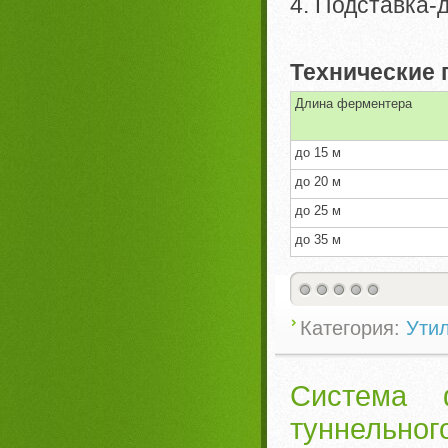
4. Подставка-
Технические
Длина ферментера
до 15 м
до 20 м
до 25 м
до 35 м
Категория:
Ути
Система ф
туннельног