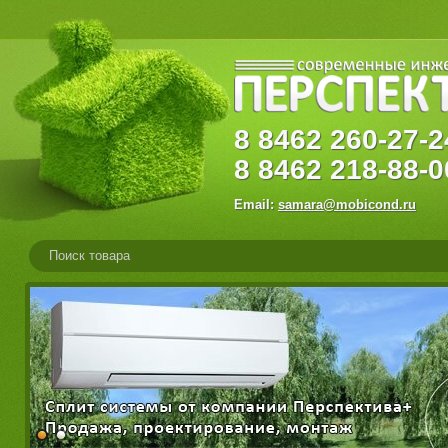
8
8462
260-27
8
8462
218-88-0
Email:
samara@mobicond.ru