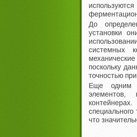
использую
ферментацион
До определе
установки он
использовании
системных к
механические 
поскольку дан
точностью при
Еще одним 
элементов, 
контейнерах.
специального 
что значитель