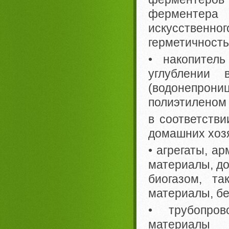
ферментера
искусстве
герметичность
• накопитель
углублении 
(водонепрон
полиэтиленом 
в соответстви
домашних хоз
• агрегаты, а
материалы, до
биогазом, та
материалы, бе
• трубопров
материалы