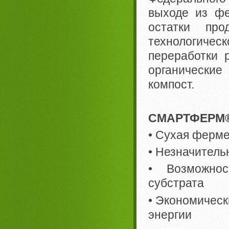
выходе из фе
остатки про
технологическ
переработки р
органические
компост.
СМАРТФЕРМ®,
• Сухая ферм
• Незначитель
• Возможнос
субстрата
• Экономическ
энергии