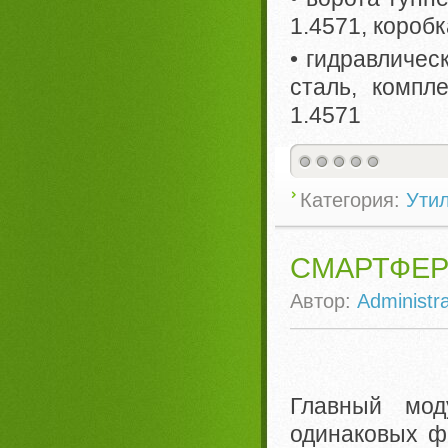
1.4571, короб
• гидравличес
сталь, компл
1.4571
Категория:
Ути
СМАРТФЕР
Автор:
Administra
Главный мод
одинаковых ф