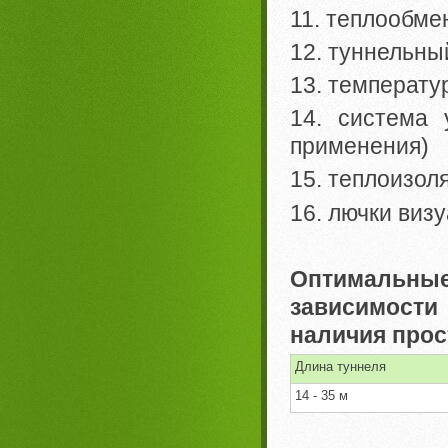
11. теплообме
12. туннельны
13. температу
14. система 
применения)
15. теплоизол
16. лючки виз
Оптимальны
зависимост
наличия прос
Длина туннеля
14 - 35 м