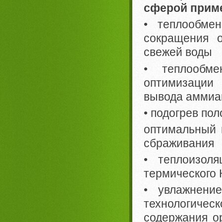
сферой прим
• теплообме
сокращения 
свежей воды
• теплообме
оптимизации
вывода аммиак
• подогрев по
оптимальный 
сбраживания
• теплоизоля
термического
• увлажнени
технологиче
содержания о