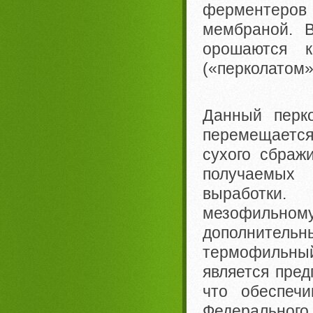
ферментеро
мембраной. В
орошаются к
(«перколатом»
Данный перк
перемещаетс
сухого сбражи
получаемых
выработки.
мезофильном
дополнитель
термофильн
является пред
что обеспеч
Федерального 