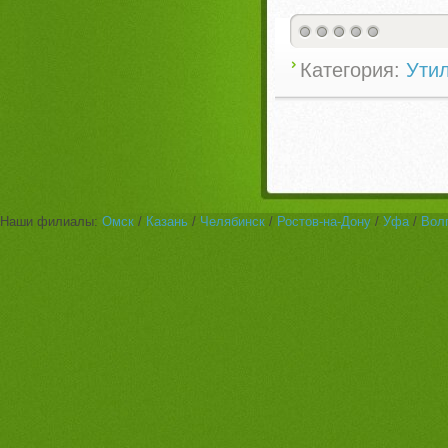
Категория:
Ути
Наши филиалы:
Омск
/
Казань
/
Челябинск
/
Ростов-на-Дону
/
Уфа
/
Вол