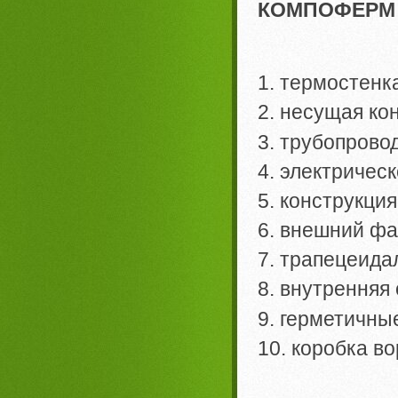
КОМПОФЕРМ С
1. термостенк
2. несущая ко
3. трубопрово
4. электричес
5. конструкци
6. внешний фа
7. трапецеида
8. внутренняя
9. герметичны
10. коробка во