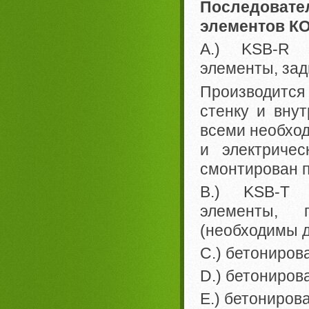
Последовате
элементов 
A.) KSB-R 
элементы, зад
Производится
стенку и вну
всеми необхо
и электричес
смонтирован 
B.) KSB-T 
элементы, г
(необходимы д
C.) бетониров
D.) бетониров
E.) бетониров