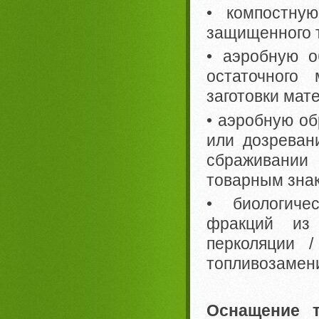
• компостную
защищенного 
• аэробную о
остаточного
заготовки мат
• аэробную об
или дозреван
сбраживании
товарным зна
• биологиче
фракций из 
перколяции 
топливозамен
Оснащение т