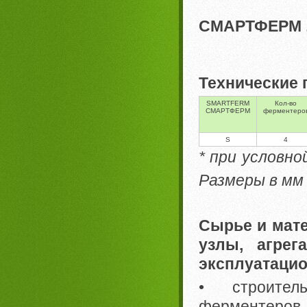
СМАРТФЕРМ 
Технические
SMARTFERM
Кол-во
СМАРТФЕРМ
ферментеро
S
4
* при условно
Размеры в мм
Сырье и мате
узлы, агре
эксплуатацио
• строител
ферментеров 