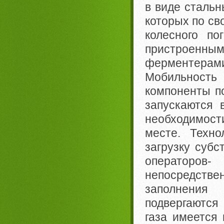
в виде стальн
которых по св
колесного по
пристроенны
ферментерам
Мобильность 
компоненты по
запускаются 
необходимост
месте. Техн
загрузку суб
операторов-
непосредстве
заполнения
подвергаются
газа имеется