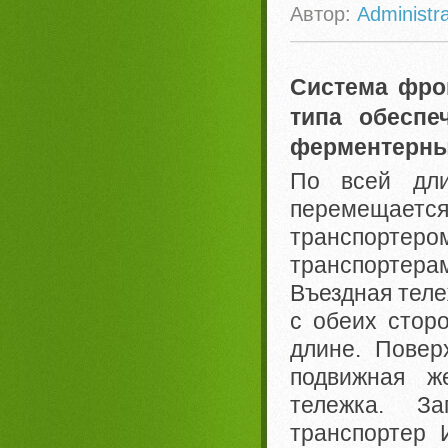
Автор:
Administra
Система фро
типа обеспе
ферментерны
По всей дли
перемещае
транспортеро
транспортер
Въездная теле
с обеих стор
длине. Повер
подвижная ж
тележка. За
транспортер 