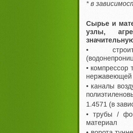
* в зависимо
Сырье и мат
узлы, агр
значительную
• строите
(водонепрониц
• компрессор 
нержавеющей с
• каналы возд
полиэтиленов
1.4571 (в зав
• трубы / фо
материал
• ворота тунн