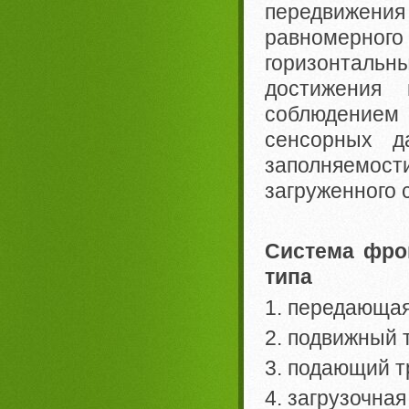
передвижен
равномерно
горизонтальн
достижения
соблюдением
сенсорных д
заполняемос
загруженного 
Система фро
типа
1. передающая
2. подвижный 
3. подающий т
4. загрузочна