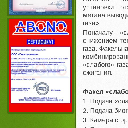
установки, о
метана выводи
газа».
Поначалу «с
снижением те
газа. Факельн
комбинирова
«слабого» га
сжигания.
Факел «слабо
1. Подача «сла
2. Подача био
3. Камера сго