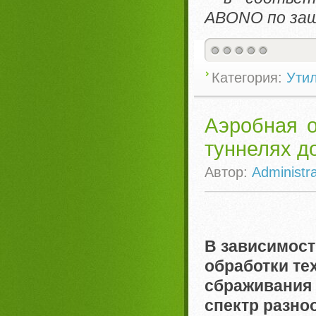
ABONO по защ
Категория:
Ути
Аэробная о
туннелях д
Автор:
Administra
В зависимост
обработки те
сбраживания
спектр разно