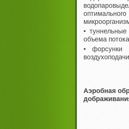
водопаровыдел
оптимальн
микроорганиз
• туннельные
объема потока
• форсунки 
воздухоподачи
Аэробная обр
дображивания