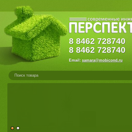
8
8462
72874
8
8462
728740
Email:
samara@mobicond.ru