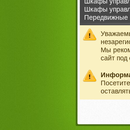
Шкафы управл
Шкафы управл
Передвижные 
Уважае
незареги
Мы реко
сайт под
Информ
Посетит
оставлят